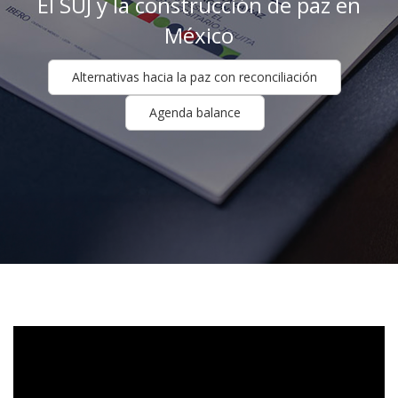
El SUJ y la construcción de paz en
¡Más rápido! ¡Más seguro!
México
-
Utilízalo ya para la entrada y la salida.
Alternativas hacia la paz con reconciliación
Agenda balance
Protocolo para referir al
Centro Ibero Acompaña.
El Centro se ubica en el puente de la
DGMU, planta alta del Edificio D.
-
Tel. (871) 7051010, extensión 1088.
¡Solicita tu credencial de
estudiante desde hoy!
Acude a Servicios Escolares (Edificio B) y