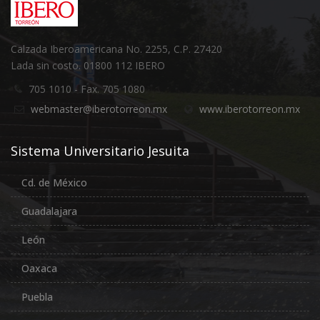
Calzada Iberoamericana No. 2255, C.P. 27420
Lada sin costo. 01800 112 IBERO
705 1010 - Fax. 705 1080
webmaster@iberotorreon.mx
www.iberotorreon.mx
Sistema Universitario Jesuita
Cd. de México
Guadalajara
León
Oaxaca
Puebla