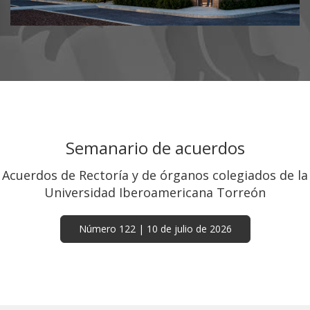
Promoción del Paquete de
Titulación para Egresados
Verano 2026
Aprovecha la promoción que la Ibero te
ofrece.
Semanario de acuerdos
Acuerdos de Rectoría y de órganos colegiados de la
Universidad Iberoamericana Torreón
Encíclica del Papa León XIV -
“Magnifica humanitas”
Número 122 | 10 de julio de 2026
Sobre la custodia de la persona humana en
el tiempo de la inteligencia artificial.