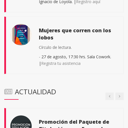
Ignacio de Loyola. |
Registro aquí
Mujeres que corren con los
lobos
Descarga ya la aplicación
Iberomáforo.
Círculo de lectura.
Monitorea el índice ultravioleta.
-
27 de agosto, 17:30 hrs. Sala Cowork.
|
Registra tu asistencia
Calculadora Licenciatura
ACTUALIDAD
Certamen Universitario de
Consultar fácilmente la colegiatura a pagar
Artes Visuales
Para cualquier estudiante universitario
activo de cualquier institución educativa de
Promoción del Paquete de
nivel superior de la Comarca Lagunera de