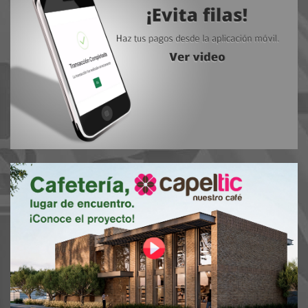
-
Nuevo número para contactarnos.
Andanza de la Ibero Torreón
Cuarenta años de incidir en La Laguna
Descarga ya la aplicación
Iberomáforo.
Monitorea el índice ultravioleta.
Calculadora Licenciatura
Consultar fácilmente la colegiatura a pagar