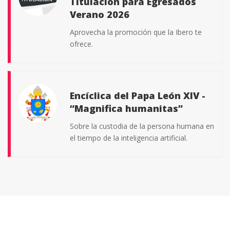
Titulación para Egresados
Coahuila y Durango.
Verano 2026
-
Consulta las bases de esta convocatoria.
|
Aprovecha la promoción que la Ibero te
Ver convocatoria
ofrece.
Ibero conecta talento
Encíclica del Papa León XIV -
“Magnifica humanitas”
Feria de prácticas profesionales y
empleabilidad.
Sobre la custodia de la persona humana en
el tiempo de la inteligencia artificial.
-
20 de agosto, 9:00 hrs. Auditorio San
Ignacio de Loyola. |
Registro aquí
Quinto Informe de
Actividades
Mujeres que corren con los
lobos
Mtro. Juan Luis Hernández Avendaño.