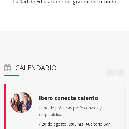
La Red de Educación más grande del mundo
Certamen Universitario de
Artes Visuales
Para cualquier estudiante universitario
activo de cualquier institución educativa de
nivel superior de la Comarca Lagunera de
Coahuila y Durango.
-
Consulta las bases de esta convocatoria.
|
CALENDARIO
Ver convocatoria
Ibero conecta talento
Feria de prácticas profesionales y
empleabilidad.
-
20 de agosto, 9:00 hrs. Auditorio San