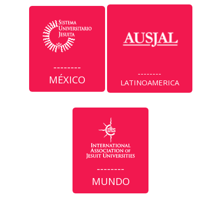
--------
--------
MÉXICO
LATINOAMERICA
Mujeres que corren con los
lobos
Círculo de lectura.
--------
-
27 de agosto, 17:30 hrs. Sala Cowork.
MUNDO
|
Registra tu asistencia