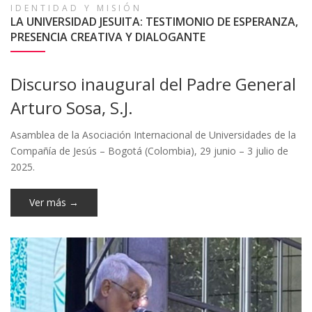
Círculo de lectura.
IDENTIDAD Y MISIÓN
“Organizar universitariamente la
LA UNIVERSIDAD JESUITA: TESTIMONIO DE ESPERANZA,
Esperanza”.
#VenASerIbero
-
27 de agosto, 17:30 hrs. Sala Cowork.
PRESENCIA CREATIVA Y DIALOGANTE
|
Registra tu asistencia
Discurso inaugural del Padre General
Ya está en línea Acequias No.
Arturo Sosa, S.J.
98
Asamblea de la Asociación Internacional de Universidades de la
-
La revista universitaria con mayor trayectoria en
Compañía de Jesús – Bogotá (Colombia), 29 junio – 3 julio de
la Comarca Lagunera.
2025.
Ver más →
Reapertura "Acceso #2:
Puerta Norte Ibero"
Conoce los horarios de apertura
-
Más información