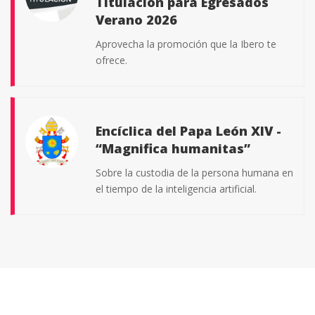
Titulación para Egresados
Coahuila y Durango.
Verano 2026
-
Consulta las bases de esta convocatoria.
|
Aprovecha la promoción que la Ibero te
Ver convocatoria
ofrece.
Ibero conecta talento
Encíclica del Papa León XIV -
“Magnifica humanitas”
Feria de prácticas profesionales y
empleabilidad.
Sobre la custodia de la persona humana en
el tiempo de la inteligencia artificial.
-
20 de agosto, 9:00 hrs. Auditorio San
Ignacio de Loyola. |
Registro aquí
Quinto Informe de
Actividades
Mujeres que corren con los
lobos
Mtro. Juan Luis Hernández Avendaño.