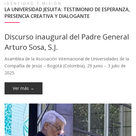
Círculo de lectura.
IDENTIDAD Y MISIÓN
“Organizar universitariamente la
LA UNIVERSIDAD JESUITA: TESTIMONIO DE ESPERANZA,
Esperanza”.
#VenASerIbero
-
27 de agosto, 17:30 hrs. Sala Cowork.
PRESENCIA CREATIVA Y DIALOGANTE
|
Registra tu asistencia
Discurso inaugural del Padre General
Ya está en línea Acequias No.
Arturo Sosa, S.J.
98
Asamblea de la Asociación Internacional de Universidades de la
-
La revista universitaria con mayor trayectoria en
Compañía de Jesús – Bogotá (Colombia), 29 junio – 3 julio de
la Comarca Lagunera.
2025.
Ver más →
Reapertura "Acceso #2:
Puerta Norte Ibero"
Conoce los horarios de apertura
-
Más información