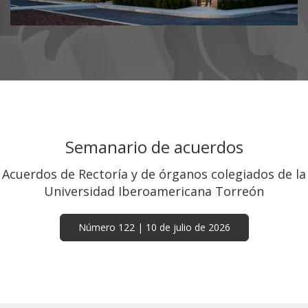
Promoción del Paquete de
Titulación para Egresados
Verano 2026
Aprovecha la promoción que la Ibero te
ofrece.
Semanario de acuerdos
Acuerdos de Rectoría y de órganos colegiados de la
Universidad Iberoamericana Torreón
Encíclica del Papa León XIV -
“Magnifica humanitas”
Número 122 | 10 de julio de 2026
Sobre la custodia de la persona humana en
el tiempo de la inteligencia artificial.