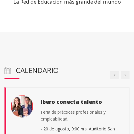
La Red de Educación más grande del mundo
Certamen Universitario de
Artes Visuales
Para cualquier estudiante universitario
activo de cualquier institución educativa de
nivel superior de la Comarca Lagunera de
Coahuila y Durango.
-
Consulta las bases de esta convocatoria.
|
CALENDARIO
Ver convocatoria
Ibero conecta talento
Feria de prácticas profesionales y
empleabilidad.
-
20 de agosto, 9:00 hrs. Auditorio San