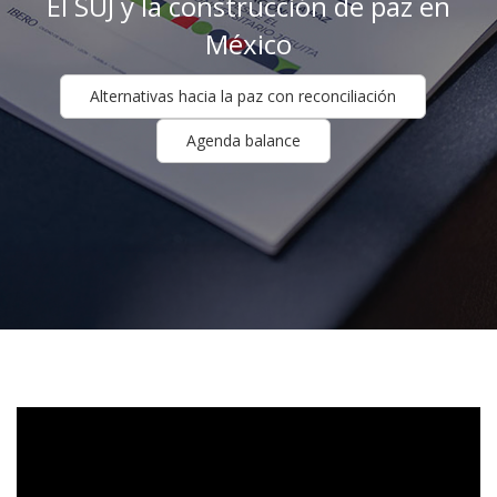
El SUJ y la construcción de paz en
¡Más rápido! ¡Más seguro!
México
-
Utilízalo ya para la entrada y la salida.
Alternativas hacia la paz con reconciliación
Agenda balance
Protocolo para referir al
Centro Ibero Acompaña.
El Centro se ubica en el puente de la
DGMU, planta alta del Edificio D.
-
Tel. (871) 7051010, extensión 1088.
¡Solicita tu credencial de
estudiante desde hoy!
Acude a Servicios Escolares (Edificio B) y