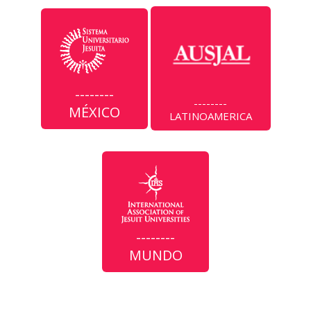
--------
--------
MÉXICO
LATINOAMERICA
Mujeres que corren con los
lobos
Círculo de lectura.
--------
-
27 de agosto, 17:30 hrs. Sala Cowork.
MUNDO
|
Registra tu asistencia