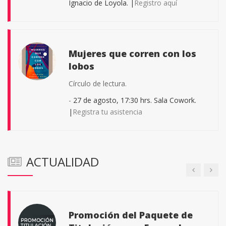
Ignacio de Loyola. |
Registro aquí
Mujeres que corren con los
lobos
Descarga ya la aplicación
Iberomáforo.
Círculo de lectura.
Monitorea el índice ultravioleta.
-
27 de agosto, 17:30 hrs. Sala Cowork.
|
Registra tu asistencia
Calculadora Licenciatura
ACTUALIDAD
Certamen Universitario de
Consultar fácilmente la colegiatura a pagar
Artes Visuales
Para cualquier estudiante universitario
activo de cualquier institución educativa de
Promoción del Paquete de
nivel superior de la Comarca Lagunera de