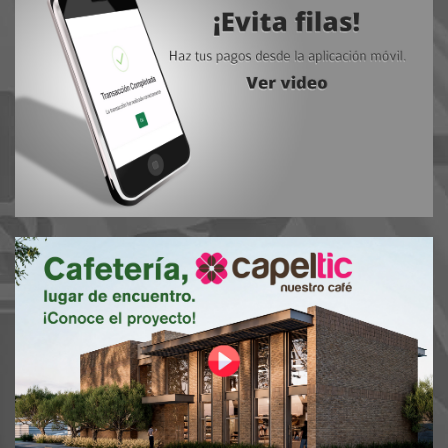
-
Nuevo número para contactarnos.
Andanza de la Ibero Torreón
Cuarenta años de incidir en La Laguna
Descarga ya la aplicación
Iberomáforo.
Monitorea el índice ultravioleta.
Calculadora Licenciatura
Consultar fácilmente la colegiatura a pagar