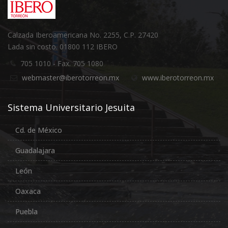
Calzada Iberoamericana No. 2255, C.P. 27420
Lada sin costo. 01800 112 IBERO
705 1010 - Fax. 705 1080
webmaster@iberotorreon.mx
www.iberotorreon.mx
Sistema Universitario Jesuita
Cd. de México
Guadalajara
León
Oaxaca
Puebla